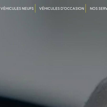
VÉHICULES NEUFS
VÉHICULES D'OCCASION
NOS SER