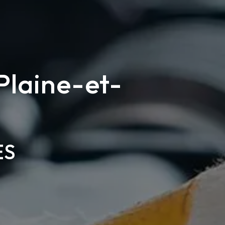
Plaine-et-
ES