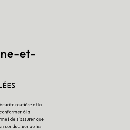
ine-et-
LÉES
curité routière et la
 conformer à la
ermet de s'assurer que
on conducteur ou les