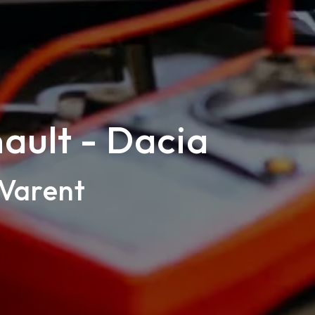
ault - Dacia
-Varent