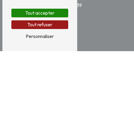
05 49 67 51 39
Tout accepter
Tout refuser
Personnaliser
E-mail
contact@versenneautomobiles.fr
N'hésitez pas à nous
contacter