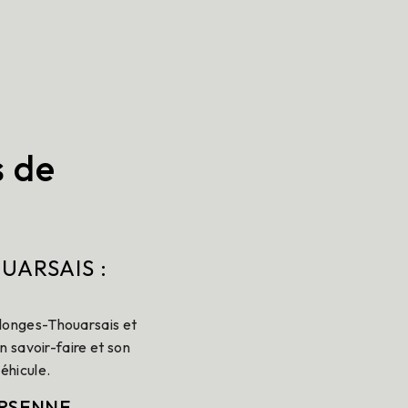
s de
ARSAIS :
longes-Thouarsais et
n savoir-faire et son
éhicule.
VERSENNE