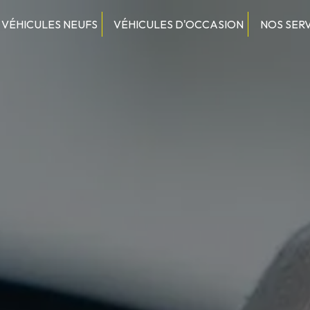
VÉHICULES NEUFS
VÉHICULES D'OCCASION
NOS SER