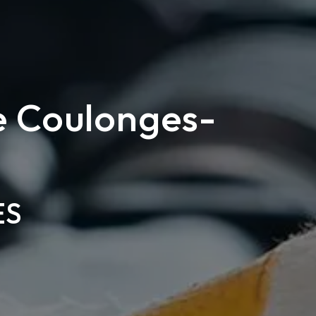
e Coulonges-
ES