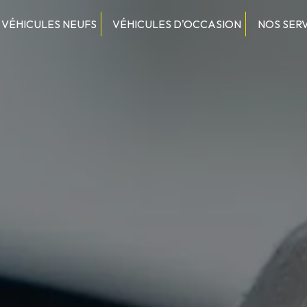
VÉHICULES NEUFS
VÉHICULES D'OCCASION
NOS SER