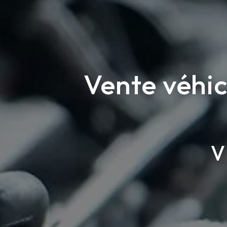
Vente véhic
V