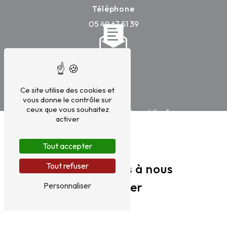
Téléphone
05 49 67 51 39
Ce site utilise des cookies et
E-mail
vous donne le contrôle sur
ceux que vous souhaitez
contact@versenneautomobiles.fr
activer
Tout accepter
Tout refuser
N'hésitez pas à nous
contacter
Personnaliser