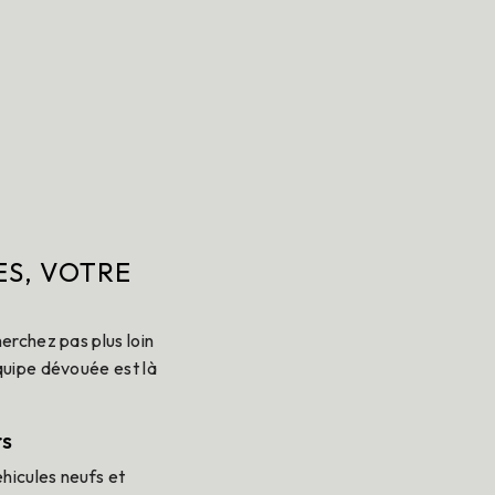
s
ES, VOTRE
erchez pas plus loin
quipe dévouée est là
rs
hicules neufs et