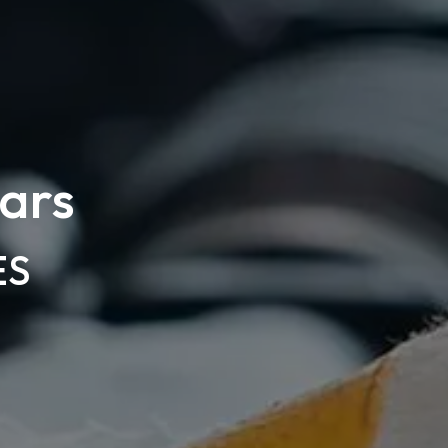
ars
ES