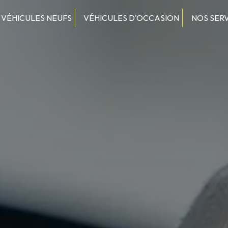
VÉHICULES NEUFS
VÉHICULES D'OCCASION
NOS SER